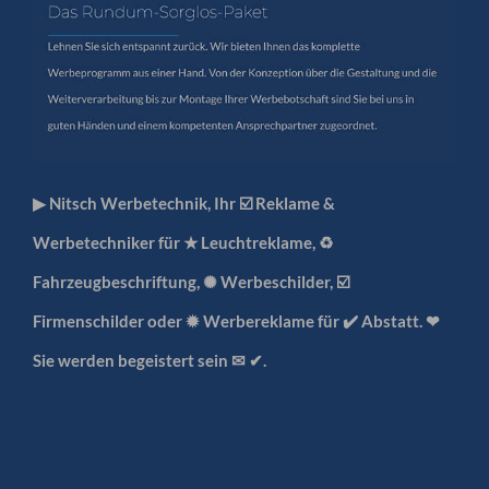
▶︎ Nitsch Werbetechnik, Ihr ☑️ Reklame &
Werbetechniker für ★ Leuchtreklame, ♻
Fahrzeugbeschriftung, ✺ Werbeschilder, ☑️
Firmenschilder oder ✹ Werbereklame für ✔️ Abstatt. ❤
Sie werden begeistert sein ✉ ✔.