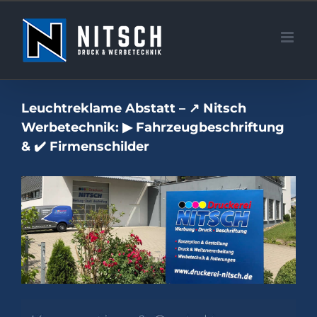
Zum
Inhalt
springen
Leuchtreklame Abstatt – ↗️ Nitsch
Werbetechnik: ▶︎ Fahrzeugbeschriftung
& ✔️ Firmenschilder