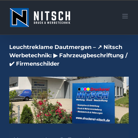
Zum
Inhalt
springen
Leuchtreklame Dautmergen – ↗️ Nitsch
Werbetechnik: ▶︎ Fahrzeugbeschriftung /
✔️ Firmenschilder