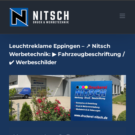
Zum
Inhalt
springen
Leuchtreklame Eppingen – ↗️ Nitsch
Werbetechnik: ▶︎ Fahrzeugbeschriftung /
✔️ Werbeschilder