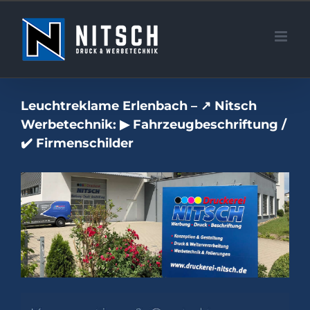
Zum
Inhalt
springen
Leuchtreklame Erlenbach – ↗️ Nitsch
Werbetechnik: ▶︎ Fahrzeugbeschriftung /
✔️ Firmenschilder