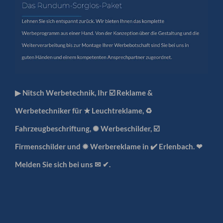
▶︎ Nitsch Werbetechnik, Ihr ☑️ Reklame &
Werbetechniker für ★ Leuchtreklame, ♻
Fahrzeugbeschriftung, ✺ Werbeschilder, ☑️
Firmenschilder und ✹ Werbereklame in ✔️ Erlenbach. ❤
Melden Sie sich bei uns ✉ ✔.