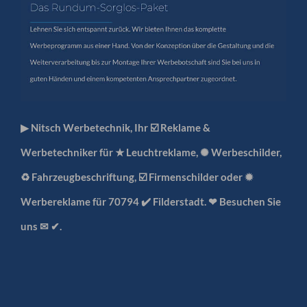
▶︎ Nitsch Werbetechnik, Ihr ☑️ Reklame &
Werbetechniker für ★ Leuchtreklame, ✺ Werbeschilder,
♻ Fahrzeugbeschriftung, ☑️ Firmenschilder oder ✹
Werbereklame für 70794 ✔️ Filderstadt. ❤ Besuchen Sie
uns ✉ ✔.