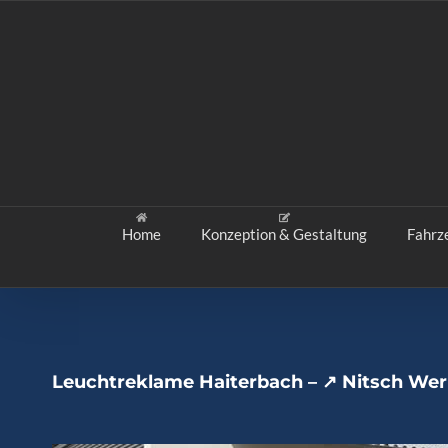
Zum
Inhalt
springen
Home
Konzeption & Gestaltung
Fahrz
Leuchtreklame Haiterbach – ↗️ Nitsch We