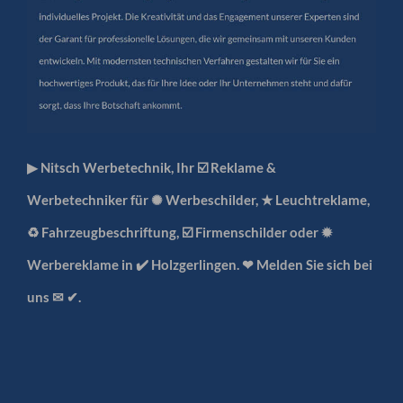
▶︎ Nitsch Werbetechnik, Ihr ☑️ Reklame &
Werbetechniker für ✺ Werbeschilder, ★ Leuchtreklame,
♻ Fahrzeugbeschriftung, ☑️ Firmenschilder oder ✹
Werbereklame in ✔️ Holzgerlingen. ❤ Melden Sie sich bei
uns ✉ ✔.