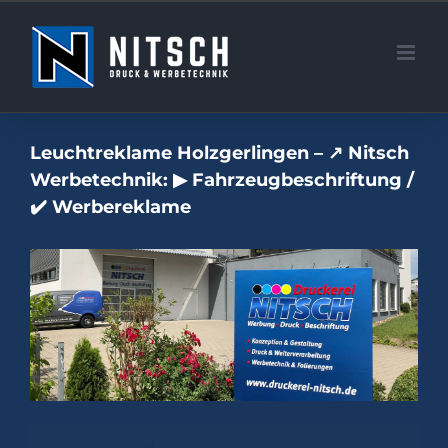
Zum
Inhalt
springen
Leuchtreklame Holzgerlingen – ↗️ Nitsch
Werbetechnik: ▶︎ Fahrzeugbeschriftung /
✔️ Werbereklame