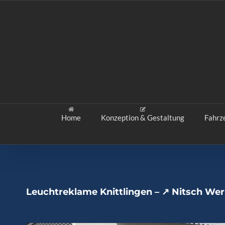
Zum
Inhalt
springen
Home
Konzeption & Gestaltung
Fahrz
Leuchtreklame Knittlingen – ↗️ Nitsch We