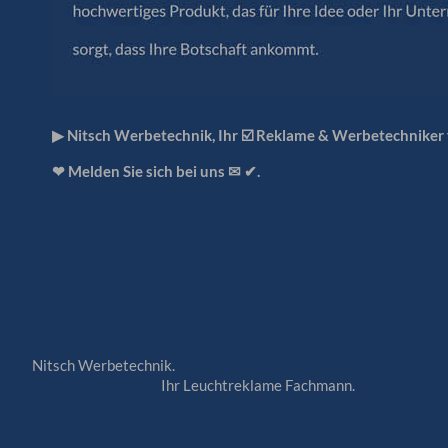
▶︎ Nitsch Werbetechnik, Ihr ☑️ Reklame & Werbetechniker 
❤ Melden Sie sich bei uns ✉ ✔.
Nitsch Werbetechnik.
Ihr Leuchtreklame Fachmann.