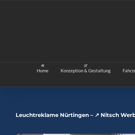
Zum
Inhalt
springen
Home
Konzeption & Gestaltung
Fahrz
Leuchtreklame Nürtingen – ↗️ Nitsch Werb