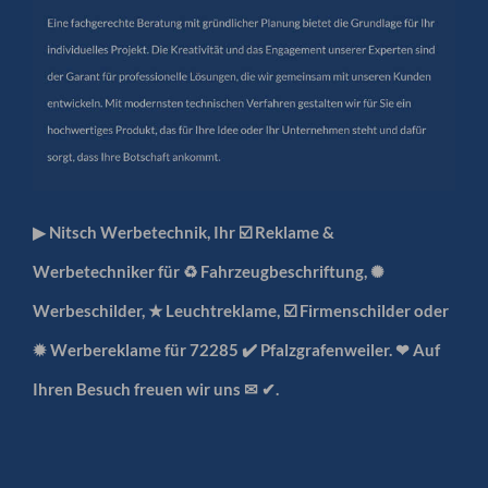
▶︎ Nitsch Werbetechnik, Ihr ☑️ Reklame &
Werbetechniker für ♻ Fahrzeugbeschriftung, ✺
Werbeschilder, ★ Leuchtreklame, ☑️ Firmenschilder oder
✹ Werbereklame für 72285 ✔️ Pfalzgrafenweiler. ❤ Auf
Ihren Besuch freuen wir uns ✉ ✔.