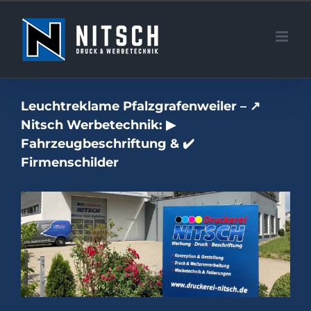
Zum
Inhalt
springen
Leuchtreklame Pfalzgrafenweiler – ↗️
Nitsch Werbetechnik: ▶︎
Fahrzeugbeschriftung & ✔️
Firmenschilder