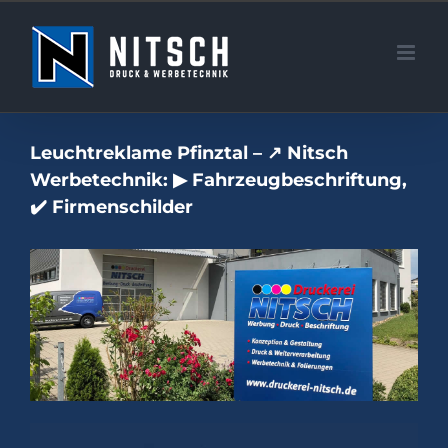
Zum
Inhalt
springen
Leuchtreklame Pfinztal – ↗️ Nitsch
Werbetechnik: ▶︎ Fahrzeugbeschriftung,
✔️ Firmenschilder