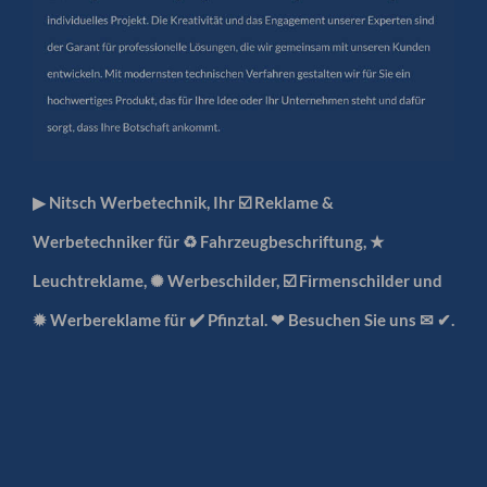
▶︎ Nitsch Werbetechnik, Ihr ☑️ Reklame &
Werbetechniker für ♻ Fahrzeugbeschriftung, ★
Leuchtreklame, ✺ Werbeschilder, ☑️ Firmenschilder und
✹ Werbereklame für ✔️ Pfinztal. ❤ Besuchen Sie uns ✉ ✔.