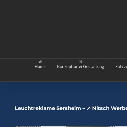
Zum
Inhalt
springen
Home
Konzeption & Gestaltung
Fahrz
Leuchtreklame Sersheim – ↗️ Nitsch Werb