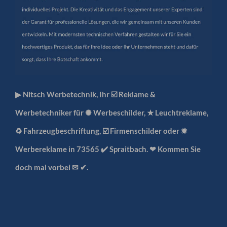
▶︎ Nitsch Werbetechnik, Ihr ☑️ Reklame &
Werbetechniker für ✺ Werbeschilder, ★ Leuchtreklame,
♻ Fahrzeugbeschriftung, ☑️ Firmenschilder oder ✹
Werbereklame in 73565 ✔️ Spraitbach. ❤ Kommen Sie
doch mal vorbei ✉ ✔.