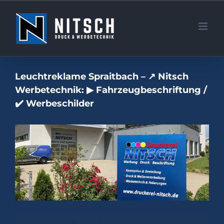
Zum
Inhalt
springen
Leuchtreklame Spraitbach – ↗️ Nitsch
Werbetechnik: ▶︎ Fahrzeugbeschriftung /
✔️ Werbeschilder