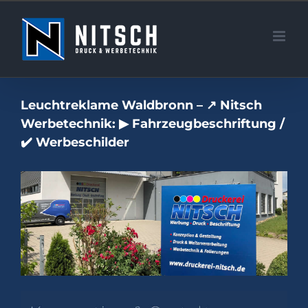
Zum
Inhalt
springen
Leuchtreklame Waldbronn – ↗️ Nitsch
Werbetechnik: ▶︎ Fahrzeugbeschriftung /
✔️ Werbeschilder