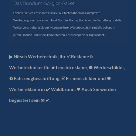
▶︎ Nitsch Werbetechnik, Ihr ☑️ Reklame &
Werbetechniker für ★ Leuchtreklame, ✺ Werbeschilder,
♻ Fahrzeugbeschriftung, ☑️ Firmenschilder und ✹
Werbereklame in ✔️ Waldbronn. ❤ Auch Sie werden
begeistert sein ✉ ✔.