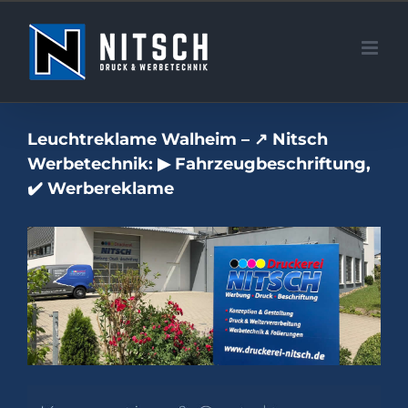
Zum
Inhalt
springen
Leuchtreklame Walheim – ↗️ Nitsch
Werbetechnik: ▶︎ Fahrzeugbeschriftung,
✔️ Werbereklame