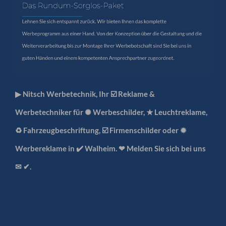
▶︎ Nitsch Werbetechnik, Ihr ☑️ Reklame &
Werbetechniker für ✺ Werbeschilder, ★ Leuchtreklame,
♻ Fahrzeugbeschriftung, ☑️ Firmenschilder oder ✹
Werbereklame in ✔️ Walheim. ❤ Melden Sie sich bei uns
✉ ✔.