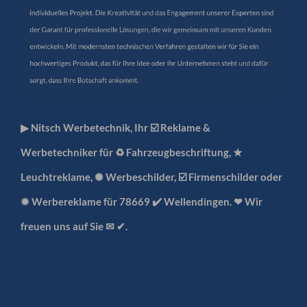
▶︎ Nitsch Werbetechnik, Ihr ☑️ Reklame &
Werbetechniker für ♻ Fahrzeugbeschriftung, ★
Leuchtreklame, ✺ Werbeschilder, ☑️ Firmenschilder oder
✹ Werbereklame für 78669 ✔️ Wellendingen. ❤ Wir
freuen uns auf Sie ✉ ✔.