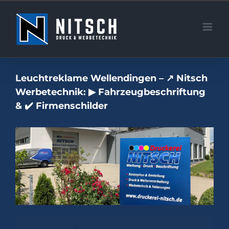
Zum
Inhalt
springen
Leuchtreklame Wellendingen – ↗️ Nitsch
Werbetechnik: ▶︎ Fahrzeugbeschriftung
& ✔️ Firmenschilder