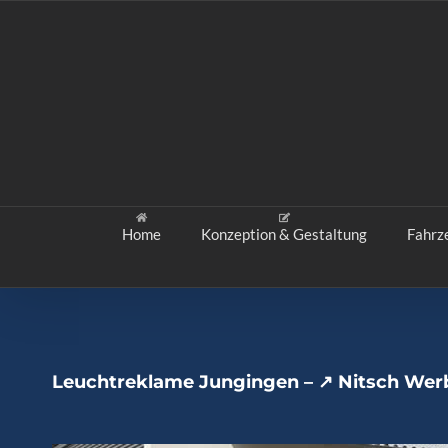
Zum
Inhalt
springen
Home
Konzeption & Gestaltung
Fahrz
Leuchtreklame Jungingen – ↗️ Nitsch Wer