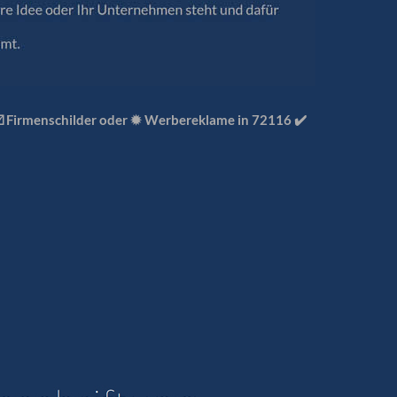
☑️ Firmenschilder oder ✹ Werbereklame in 72116 ✔️