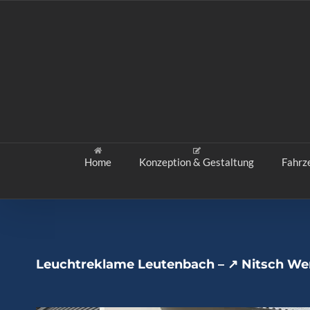
Zum
Inhalt
springen
Home
Konzeption & Gestaltung
Fahrz
Leuchtreklame Leutenbach – ↗️ Nitsch Wer