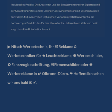
▶︎ Nitsch Werbetechnik, Ihr ☑️ Reklame &
Werbetechniker für ★ Leuchtreklame, ✺ Werbeschilder,
♻ Fahrzeugbeschriftung, ☑️ Firmenschilder oder ✹
Werbereklame in ✔️ Ölbronn-Dürrn. ❤ Hoffentlich sehen
wir uns bald ✉ ✔.