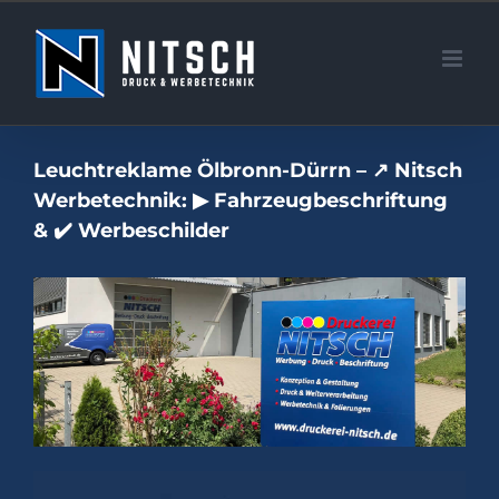
Zum
Inhalt
springen
Leuchtreklame Ölbronn-Dürrn – ↗️ Nitsch
Werbetechnik: ▶︎ Fahrzeugbeschriftung
& ✔️ Werbeschilder