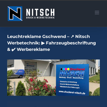
Zum
Inhalt
springen
Leuchtreklame Gschwend – ↗️ Nitsch
Werbetechnik: ▶︎ Fahrzeugbeschriftung
& ✔️ Werbereklame